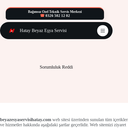
Skip
to
Bağımsız Özel Teknik Servis Merkezi
content
0326 502 12 02
Hatay Beyaz Eşya Servisi
Sorumluluk Reddi
beyazesyaservisihatay.com
web sitesi üzerinden sunulan tüm içerikler
ve hizmetler hakkında aşağıdaki şartlar geçerlidir. Web sitemizi ziyaret