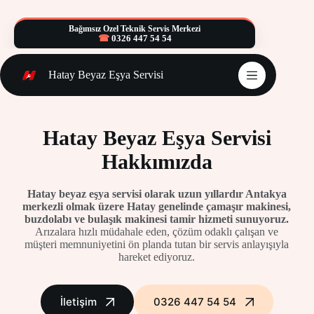
Skip
to
Bağımsız Özel Teknik Servis Merkezi
content
0326 447 54 54
Hatay Beyaz Eşya Servisi
Hatay Beyaz Eşya Servisi
Hakkımızda
Hatay beyaz eşya servisi olarak uzun yıllardır Antakya
merkezli olmak üzere Hatay genelinde çamaşır makinesi,
buzdolabı ve bulaşık makinesi tamir hizmeti sunuyoruz.
Arızalara hızlı müdahale eden, çözüm odaklı çalışan ve
müşteri memnuniyetini ön planda tutan bir servis anlayışıyla
hareket ediyoruz.
İletişim
0326 447 54 54